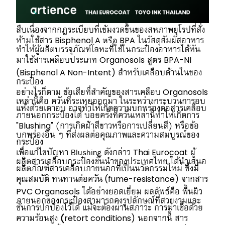
สืบเนื่องจากกฎระเบียบที่เข้มงวดขึ้นของสหภาพยุโรปที่สั่ง
Bisphenol A หรือ BPA
ห้ามใช้สาร
ในวัสดุสัมผัสอาหาร
ทำให้ผู้ผลิตบรรจุภัณฑ์โลหะที่ใช้ในกระป๋องอาหารได้หัน
Organosols
BPA-NI
มาใช้สารเคลือบประเภท
สูตร
(Bisphenol A Non-Intent)
สำหรับเคลือบด้านในของ
กระป๋อง
Organosols
อย่างไรก็ตาม ข้อเสียที่สำคัญของสารเคลือบ
เหล่านี้คือ ควันที่ระเหยออกมา ในระหว่างกระบวนการอบ
แห้งด้วยเตาอบ อาจทำให้เกิดความบกพร่องต่อสารเคลือบ
ภายนอกกระป๋องได้ บ่อยครั้งที่ควันเหล่านี้ทำให้เกิดการ
"Blushing"
(การเกิดฝ้าสีขาวหรือการเปลี่ยนสี) หรือข้อ
บกพร่องอื่น ๆ ที่ส่งผลต่อคุณภาพและความสมบูรณ์ของ
กระป๋อง
Thai Eurocoat
เพื่อแก้ไขปัญหา Blushing ดังกล่าว
ผู้
ผลิตสารเคลือบกระป๋องชั้นนำของประเทศไทย ได้นำเสนอ
ผลิตภัณฑ์สารเคลือบภายนอกที่เป็นนวัตกรรมใหม่ ซึ่งมี
(fume-resistance)
คุณสมบัติ ทนทานต่อควัน
จากสาร
PVC Organosols
ได้อย่างยอดเยี่ยม ผลลัพธ์คือ พื้นผิว
ภายนอกของกระป๋องสามารถคงรูปลักษณ์ที่สวยงามและ
ชั้นการปกป้องไว้ได้ แม้จะต้องผ่านสภาวะ การฆ่าเชื้อด้วย
retort conditions)
ความร้อนสูง
(
นอกจากนี้ สาร