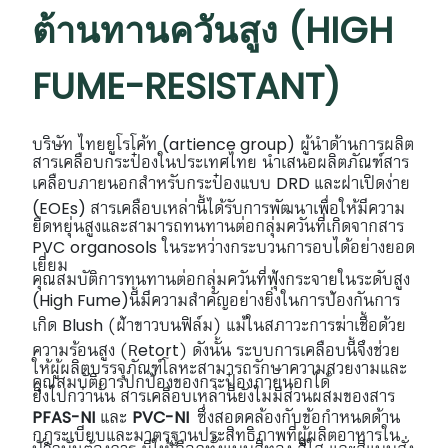
ต้านทานควันสูง (HIGH
FUME-RESISTANT)
(artience group)
บริษัท ไทยยูโรโค้ท
ผู้นำด้านการผลิต
สารเคลือบกระป๋องในประเทศไทย นำเสนอผลิตภัณฑ์สาร
DRD
เคลือบภายนอกสำหรับกระป๋องแบบ
และฝาเปิดง่าย
(EOEs)
สารเคลือบเหล่านี้ได้รับการพัฒนาเพื่อให้มีความ
ยืดหยุ่นสูงและสามารถทนทานต่อกลุ่มควันที่เกิดจากสาร
PVC
organosols
ในระหว่างกระบวนการอบได้อย่างยอด
เยี่ยม
คุณสมบัติการทนทานต่อกลุ่มควันที่ฟุ้งกระจายในระดับสูง
(
High Fume)
นี้มีความสำคัญอย่างยิ่งในการป้องกันการ
Blush
เกิด
(ฝ้าขาวบนฟิล์ม) แม้ในสภาวะการฆ่าเชื้อด้วย
etort
ความร้อนสูง (R
) ดังนั้น ระบบการเคลือบนี้จึงช่วย
ให้ผู้ผลิตบรรจุภัณฑ์โลหะสามารถรักษาความสวยงามและ
คุณสมบัติการปกป้องของกระป๋องภายนอกได้
ยิ่งไปกว่านั้น สารเคลือบเหล่านี้ยังไม่มีส่วนผสมของสาร
PFAS-NI
PVC-NI
และ
ซึ่งสอดคล้องกับข้อกำหนดด้าน
กฎระเบียบและมาตรฐานประสิทธิภาพที่ผู้ผลิตอาหารใน