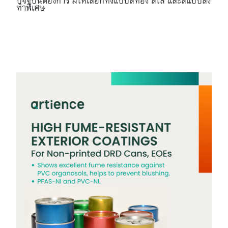
ปัจจุบันต้องการ มีให้เลือกทั้งแบบสีทอง สีใส และสีแบบสั่ง
ทำพิเศษ
tag : #หมึกพิมพ์ #offset #ink #หมึก #coating #gravure
#โค้ทติ้ง #กราเวียร์ #artiencegroup
#artiencetoyoinkthailand #artience-tit.com #โตโยอิ๊งค์
#บริษัทโตโยอิ๊งค์(ประเทศไทย)จำกัด #TOYOINK
#TOYOINK(THAILAND