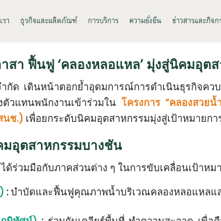
บเรา
ธุรกิจและผลิตภัณฑ์
การบริการ
ความยั่งยืน
ข่าวสารและกิจก
อาสา ฟื้นฟู ‘คลองหลอแหล’ มุ่งสู่นิคมอุตสา
กัด เดินหน้าตอกย้ำอุดมการณ์การดำเนินธุรกิจควบคู
่งตัวแทนพนักงานเข้าร่วมใน
โครงการ “คลองสวยน้ำ
สนช.)
เพื่อยกระดับ
นิคมอุตสาหกรรมมุ่งสู่เป้าหมายการพ
ิคมอุตสาหกรรมบางชัน
ได้ร่วมมือกับภาคส่วนต่าง ๆ ในการขับเคลื่อนเป้าหมาย
)
:
บำบัดและฟื้นฟูคุณภาพน้ำบริเวณคลองหลอแหลและช